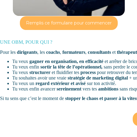
Remplis ce formulaire pour commencer
UNE OBM, POUR QUI ?
Pour les
dirigeants
, les
coachs
,
formateurs
,
consultants
et
thérapeut
Tu veux
gagner en organisation, en efficacité
et arrêter de brico
Tu veux enfin
sortir la tête de l’opérationnel,
sans perdre le cont
Tu veux
structurer
et fluidifier tes
process
pour retrouver du tem
Tu souhaites avoir une vraie
stratégie de marketing digital
+ u
Tu veux un
regard extérieur et avisé
sur ton activité.
Tu veux enfin avancer
sereinement
vers tes
ambitions
sans risq
Si tu sens que c’est le moment de
stopper le chaos et passer à la vit