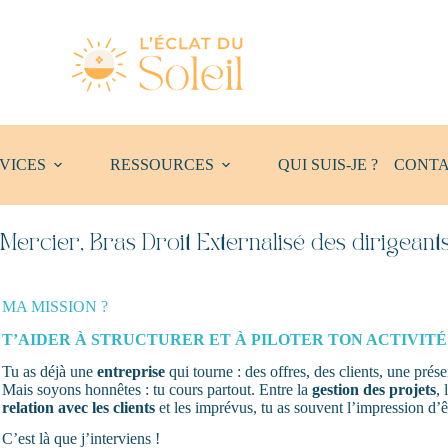
VICES
RESSOURCES
QUI SUIS-JE ?
CONT
y Mercier, Bras Droit Externalisé des dirigean
MA MISSION ?
T’AIDER À STRUCTURER ET À PILOTER TON ACTIVITÉ
Tu as déjà une
entreprise
qui tourne : des offres, des clients, une pré
Mais soyons honnêtes : tu cours partout. Entre la
gestion des
projets
, 
relation avec les clients
et les imprévus, tu as souvent l’impression d’ê
C’est là que j’interviens !