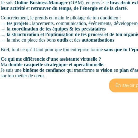
Je suis
Online Business Manager
(OBM), en gros > le
bras droit
ext
leur activité
et
retrouver du temps, de l’énergie et de la clarté
.
Concrètement, je prends en main le pilotage de ton quotidien :
→
tes projets :
lancements, communication, événements, développemen
→ l
a coordination de tes équipes & tes prestataires
→
la structuration et l’optimisation de tes process et de ton organi
→ la mise en place des bons
outils
et des
automatisations
Bref, tout ce qu’il faut pour que ton entreprise tourne
sans que tu t’ép
Ce qui me différencie d’une assistante virtuelle ?
Ma
double casquette stratégique et opérationnelle
.
Je suis une
binôme de confiance
qui transforme ta
vision
en
plan d’a
sur ton métier de cœur.
En savoir 