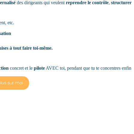
ernalisé
des dirigeants qui veulent
reprendre le contrôle
,
structurer
t, etc.
sation
uises à tout faire toi-même.
ction
concret et le
pilote
AVEC toi, pendant que tu te concentres enfin
plus sur moi