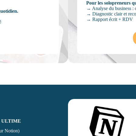
Pour les solopreneurs q
→ Analyse du business : offr
quotidien.
→ Diagnostic clair et re
→ Rapport écrit + RDV
é
É ULTIME
ur Notion)