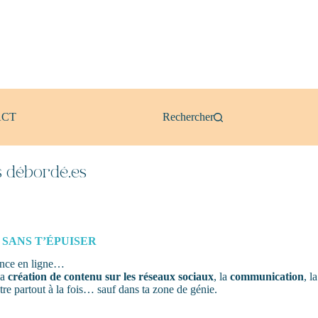
ACT
Rechercher
ts débordé.es
 SANS T’ÉPUISER
sence en ligne…
la
création de contenu sur les réseaux sociaux
, la
communication
, la
tre partout à la fois… sauf dans ta zone de génie.