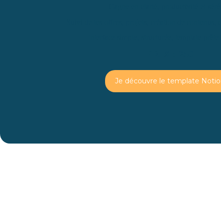
Gagne en clarté, productivité et séré
Suivi de tes offres, projets, création de contenus, c
Interface simple, structurée, template prête
PRIX : 25€
Je découvre le template Noti