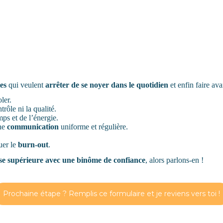
es
qui veulent
arrêter de se noyer dans le quotidien
et enfin faire avan
ler.
rôle ni la qualité.
ps et de l’énergie.
ne
communication
uniforme et régulière.
uer le
burn-out
.
esse supérieure avec une binôme de confiance
, alors parlons-en !
Prochaine étape ? Remplis ce formulaire et je reviens vers toi !