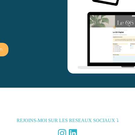
nité
lients & objectifs
 à l’emploi
on
REJOINS-MOI SUR LES RESEAUX SOCIAUX ⤵︎
Instagram
LinkedIn